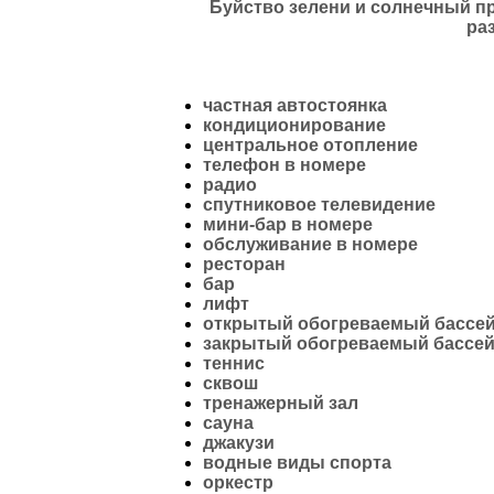
Буйство зелени и солнечный п
ра
частная автостоянка
кондиционирование
центральное отопление
телефон в номере
радио
спутниковое телевидение
мини-бар в номере
обслуживание в номере
ресторан
бар
лифт
открытый обогреваемый бассе
закрытый обогреваемый бассе
теннис
сквош
тренажерный зал
сауна
джакузи
водные виды спорта
оркестр