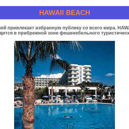
HAWAII BEACH
ией привлекает избранную публику со всего мира. HAW
одится в прибрежной зоне фешенебельного туристичес