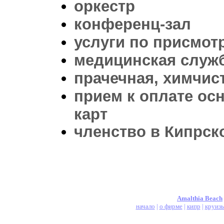
оркестр
конференц-зал
услуги по присмот
медицинская служ
прачечная, химчис
прием к оплате ос
карт
членство в Кипрск
Amalthia Beach
начало
|
о фирме
|
кипр
|
круиз